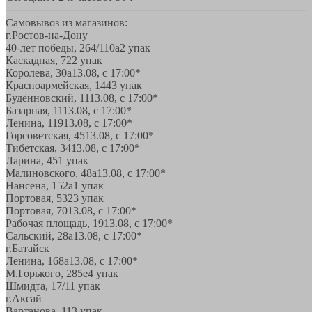
Самовывоз из магазинов:
г.Ростов-на-Дону
40-лет победы, 264/110а
2 упак
Каскадная, 72
2 упак
Королева, 30а
13.08, с 17:00*
Красноармейская, 144
3 упак
Будённовский, 11
13.08, с 17:00*
Базарная, 11
13.08, с 17:00*
Ленина, 119
13.08, с 17:00*
Горсоветская, 45
13.08, с 17:00*
Тибетская, 34
13.08, с 17:00*
Ларина, 45
1 упак
Малиновского, 48а
13.08, с 17:00*
Нансена, 152а
1 упак
Портовая, 532
3 упак
Портовая, 70
13.08, с 17:00*
Рабочая площадь, 19
13.08, с 17:00*
Сальский, 28a
13.08, с 17:00*
г.Батайск
Ленина, 168а
13.08, с 17:00*
М.Горького, 285е
4 упак
Шмидта, 17/1
1 упак
г.Аксай
Вартанова, 11
3 упак