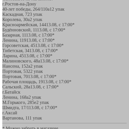
г.Ростов-на-Дону
40-лет победы, 264/110а
12 упак
Каскадная, 72
3 упак
Королева, 30а
2 упак
Красноармейская, 144
13.08, с 17:00*
Будённовский, 11
13.08, с 17:00*
Базарная, 11
13.08, с 17:00*
Ленина, 119
13.08, с 17:00*
Горсоветская, 45
13.08, с 17:00*
Тибетская, 34
13.08, с 17:00*
Ларина, 45
13.08, с 17:00*
Малиновского, 48а
13.08, с 17:00*
Нансена, 152а
2 упак
Портовая, 532
2 упак
Портовая, 70
13.08, с 17:00*
Рабочая площадь, 19
13.08, с 17:00*
Сальский, 28a
13.08, с 17:00*
г.Батайск
Ленина, 168а
2 упак
М.Горького, 285е
2 упак
Шмидта, 17/1
13.08, с 17:00*
г.Аксай
Вартанова, 11
1 упак
* Можно забрать в магазине,