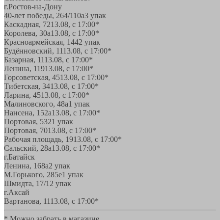
г.Ростов-на-Дону
40-лет победы, 264/110а
3 упак
Каскадная, 72
13.08, с 17:00*
Королева, 30а
13.08, с 17:00*
Красноармейская, 144
2 упак
Будённовский, 11
13.08, с 17:00*
Базарная, 11
13.08, с 17:00*
Ленина, 119
13.08, с 17:00*
Горсоветская, 45
13.08, с 17:00*
Тибетская, 34
13.08, с 17:00*
Ларина, 45
13.08, с 17:00*
Малиновского, 48а
1 упак
Нансена, 152а
13.08, с 17:00*
Портовая, 532
1 упак
Портовая, 70
13.08, с 17:00*
Рабочая площадь, 19
13.08, с 17:00*
Сальский, 28a
13.08, с 17:00*
г.Батайск
Ленина, 168а
2 упак
М.Горького, 285е
1 упак
Шмидта, 17/1
2 упак
г.Аксай
Вартанова, 11
13.08, с 17:00*
* Можно забрать в магазине,