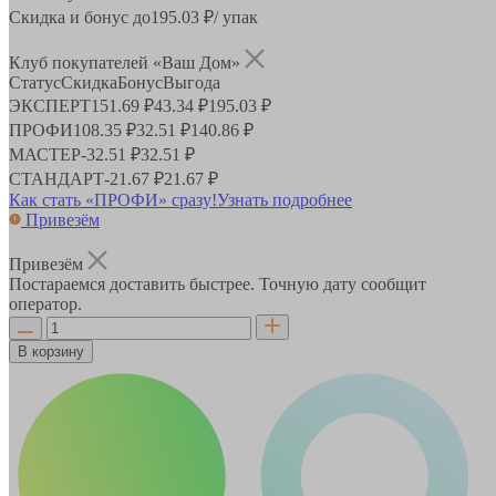
Скидка и бонус до
195.03
₽/ упак
Клуб покупателей «Ваш Дом»
Статус
Скидка
Бонус
Выгода
ЭКСПЕРТ
151.69 ₽
43.34 ₽
195.03 ₽
ПРОФИ
108.35 ₽
32.51 ₽
140.86 ₽
МАСТЕР
-
32.51 ₽
32.51 ₽
СТАНДАРТ
-
21.67 ₽
21.67 ₽
Как стать «ПРОФИ» сразу!
Узнать подробнее
Привезём
Привезём
Постараемся доставить быстрее. Точную дату сообщит
оператор.
В корзину