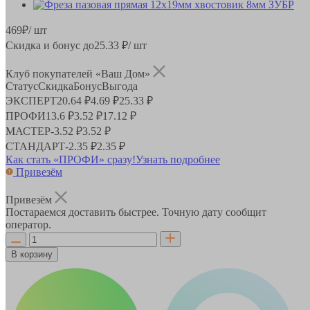
469
₽
/ шт
Скидка и бонус до
25.33
₽/ шт
Клуб покупателей «Ваш Дом»
Статус
Скидка
Бонус
Выгода
ЭКСПЕРТ
20.64 ₽
4.69 ₽
25.33 ₽
ПРОФИ
13.6 ₽
3.52 ₽
17.12 ₽
МАСТЕР
-
3.52 ₽
3.52 ₽
СТАНДАРТ
-
2.35 ₽
2.35 ₽
Как стать «ПРОФИ» сразу!
Узнать подробнее
Привезём
Привезём
Постараемся доставить быстрее. Точную дату сообщит
оператор.
В корзину