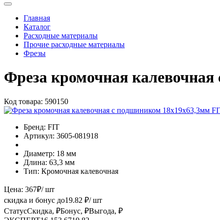
Главная
Каталог
Расходные материалы
Прочие расходные материалы
Фрезы
Фреза кромочная калевочная 
Код товара:
590150
Бренд:
FIT
Артикул:
3605-081918
Диаметр:
18 мм
Длина:
63,3 мм
Тип:
Кромочная калевочная
Цена:
367
₽
/ шт
скидка и бонус до
19.82
₽/ шт
Статус
Скидка, ₽
Бонус, ₽
Выгода, ₽