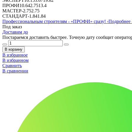
ЭКСПЕРТ
16.15
3.67
19.82
ПРОФИ
10.64
2.75
13.4
МАСТЕР
-
2.75
2.75
СТАНДАРТ
-
1.84
1.84
Профессиональным строителям -
«ПРОФИ»
сразу!
›
Подробнее 
Под заказ
Доставим до
Постараемся доставить быстрее. Точную дату сообщит оператор
В корзину
В избранное
В избранном
Сравнить
В сравнении