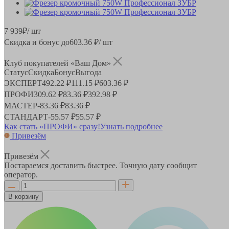
7 939
₽
/ шт
Скидка и бонус до
603.36
₽/ шт
Клуб покупателей «Ваш Дом»
Статус
Скидка
Бонус
Выгода
ЭКСПЕРТ
492.22 ₽
111.15 ₽
603.36 ₽
ПРОФИ
309.62 ₽
83.36 ₽
392.98 ₽
МАСТЕР
-
83.36 ₽
83.36 ₽
СТАНДАРТ
-
55.57 ₽
55.57 ₽
Как стать «ПРОФИ» сразу!
Узнать подробнее
Привезём
Привезём
Постараемся доставить быстрее. Точную дату сообщит
оператор.
В корзину