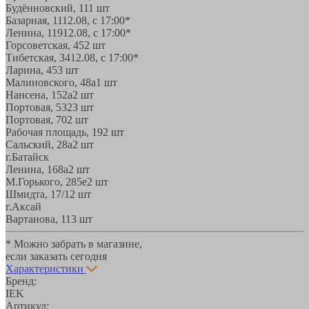
Будённовский, 11
1 шт
Базарная, 11
12.08, с 17:00*
Ленина, 119
12.08, с 17:00*
Горсоветская, 45
2 шт
Тибетская, 34
12.08, с 17:00*
Ларина, 45
3 шт
Малиновского, 48а
1 шт
Нансена, 152а
2 шт
Портовая, 532
3 шт
Портовая, 70
2 шт
Рабочая площадь, 19
2 шт
Сальский, 28a
2 шт
г.Батайск
Ленина, 168а
2 шт
М.Горького, 285е
2 шт
Шмидта, 17/1
2 шт
г.Аксай
Вартанова, 11
3 шт
* Можно забрать в магазине,
если заказать сегодня
Характеристики
Бренд:
IEK
Артикул: