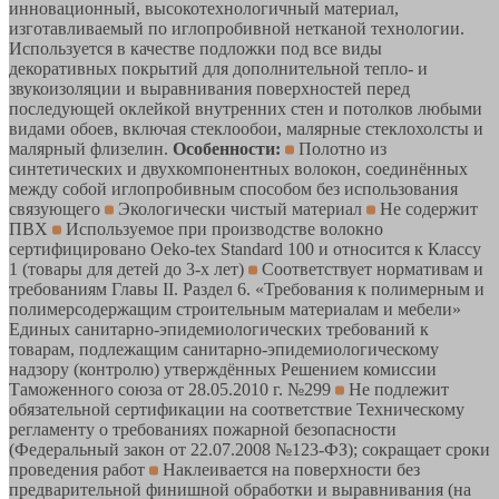
инновационный, высокотехнологичный материал,
изготавливаемый по иглопробивной нетканой технологии.
Используется в качестве подложки под все виды
декоративных покрытий для дополнительной тепло- и
звукоизоляции и выравнивания поверхностей перед
последующей оклейкой внутренних стен и потолков любыми
видами обоев, включая стеклообои, малярные стеклохолсты и
малярный флизелин.
Особенности:
Полотно из
синтетических и двухкомпонентных волокон, соединённых
между собой иглопробивным способом без использования
связующего
Экологически чистый материал
Не содержит
ПВХ
Используемое при производстве волокно
сертифицировано Oeko-tex Standard 100 и относится к Классу
1 (товары для детей до 3-х лет)
Соответствует нормативам и
требованиям Главы II. Раздел 6. «Требования к полимерным и
полимерсодержащим строительным материалам и мебели»
Единых санитарно-эпидемиологических требований к
товарам, подлежащим санитарно-эпидемиологическому
надзору (контролю) утверждённых Решением комиссии
Таможенного союза от 28.05.2010 г. №299
Не подлежит
обязательной сертификации на соответствие Техническому
регламенту о требованиях пожарной безопасности
(Федеральный закон от 22.07.2008 №123-ФЗ); сокращает сроки
проведения работ
Наклеивается на поверхности без
предварительной финишной обработки и выравнивания (на