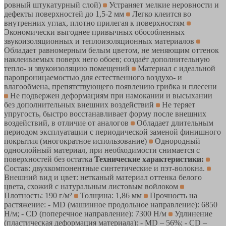
ровный штукатурный слой)
Устраняет мелкие неровности и
дефекты поверхностей до 1,5-2 мм
Легко клеится во
внутренних углах, плотно прилегая к поверхностям
Экономически выгоднее привычных обособленных
звукоизоляционных и теплоизоляционных материалов
Обладает равномерным белым цветом, не меняющим оттенок
наклеиваемых поверх него обоев; создаёт дополнительную
тепло- и звукоизоляцию помещений
Материал с идеальной
паропроницаемостью для естественного воздухо- и
влагообмена, препятствующего появлению грибка и плесени
Не подвержен деформациям при намокании и высыхании
без дополнительных внешних воздействий
Не теряет
упругость, быстро восстанавливает форму после внешних
воздействий, в отличие от аналогов
Обладает длительным
периодом эксплуатации с периодической заменой финишного
покрытия (многократное использование)
Однородный
однослойный материал, при необходимости снимается с
поверхностей без остатка
Технические характеристики:
Состав: двухкомпонентные синтетические и пэт-волокна.
Внешний вид и цвет: нетканый материал оттенка белого
цвета, схожий с натуральным листовым войлоком
Плотность: 190 г/м²
Толщина: 1,86 мм
Прочность на
растяжение: - MD (машинное продольное направление): 6850
Н/м; - CD (поперечное направление): 7300 Н/м
Удлинение
(пластическая деформация материала): - MD – 56%; - CD –