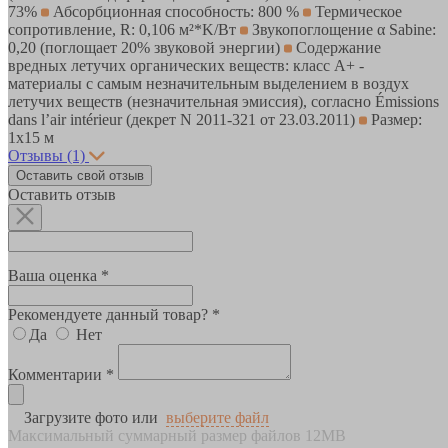
73%
Абсорбционная способность: 800 %
Термическое
сопротивление, R: 0,106 м²*K/Вт
Звукопоглощение α Sabine:
0,20 (поглощает 20% звуковой энергии)
Содержание
вредных летучих органических веществ: класс А+ -
материалы с самым незначительным выделением в воздух
летучих веществ (незначительная эмиссия), согласно Émissions
dans l’air intérieur (декрет N 2011-321 от 23.03.2011)
Размер:
1х15 м
Отзывы
(1)
Оставить свой отзыв
Оставить отзыв
Ваша оценка *
Рекомендуете данный товар? *
Да
Нет
Комментарии *
Загрузите фото или
выберите файл
Максимальный суммарный размер файлов 12MB