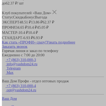
до
62.37
₽/ шт
Клуб покупателей «Ваш Дом»
Статус
Скидка
Бонус
Выгода
ЭКСПЕРТ
48.51 ₽
13.86 ₽
62.37 ₽
ПРОФИ
34.65 ₽
10.4 ₽
45.05 ₽
МАСТЕР
-
10.4 ₽
10.4 ₽
СТАНДАРТ
-
6.93 ₽
6.93 ₽
Как стать «ПРОФИ» сразу!
Узнать подробнее
Заказать звонок
Горячая линия и заказ по телефону
Ежедневно с 7:00 до 20:00
+7 (863) 310-000-3
info@vashdom24.ru
Telegram
Max
Ваш Дом Профи - отдел оптовых продаж
+7 (863) 310-000-4
opt@vashdom24.ru
Ваш Дом