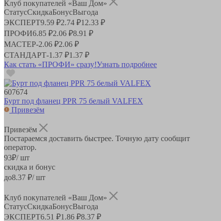
Клуб покупателей «Ваш Дом»
Статус
Скидка
Бонус
Выгода
ЭКСПЕРТ
9.59 ₽
2.74 ₽
12.33 ₽
ПРОФИ
6.85 ₽
2.06 ₽
8.91 ₽
МАСТЕР
-
2.06 ₽
2.06 ₽
СТАНДАРТ
-
1.37 ₽
1.37 ₽
Как стать «ПРОФИ» сразу!
Узнать подробнее
607674
Бурт под фланец PPR 75 белый VALFEX
Привезём
Привезём
Постараемся доставить быстрее. Точную дату сообщит
оператор.
93
₽
/ шт
скидка и бонус
до
8.37
₽/ шт
Клуб покупателей «Ваш Дом»
Статус
Скидка
Бонус
Выгода
ЭКСПЕРТ
6.51 ₽
1.86 ₽
8.37 ₽