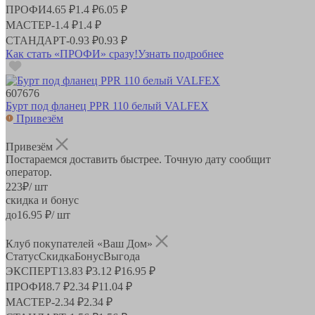
ПРОФИ
4.65 ₽
1.4 ₽
6.05 ₽
МАСТЕР
-
1.4 ₽
1.4 ₽
СТАНДАРТ
-
0.93 ₽
0.93 ₽
Как стать «ПРОФИ» сразу!
Узнать подробнее
607676
Бурт под фланец PPR 110 белый VALFEX
Привезём
Привезём
Постараемся доставить быстрее. Точную дату сообщит
оператор.
223
₽
/ шт
скидка и бонус
до
16.95
₽/ шт
Клуб покупателей «Ваш Дом»
Статус
Скидка
Бонус
Выгода
ЭКСПЕРТ
13.83 ₽
3.12 ₽
16.95 ₽
ПРОФИ
8.7 ₽
2.34 ₽
11.04 ₽
МАСТЕР
-
2.34 ₽
2.34 ₽