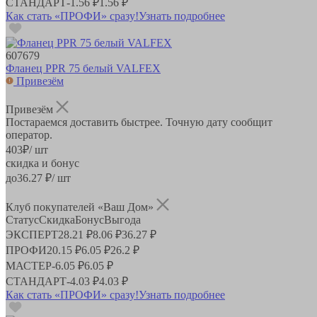
СТАНДАРТ
-
1.56 ₽
1.56 ₽
Как стать «ПРОФИ» сразу!
Узнать подробнее
607679
Фланец PPR 75 белый VALFEX
Привезём
Привезём
Постараемся доставить быстрее. Точную дату сообщит
оператор.
403
₽
/ шт
скидка и бонус
до
36.27
₽/ шт
Клуб покупателей «Ваш Дом»
Статус
Скидка
Бонус
Выгода
ЭКСПЕРТ
28.21 ₽
8.06 ₽
36.27 ₽
ПРОФИ
20.15 ₽
6.05 ₽
26.2 ₽
МАСТЕР
-
6.05 ₽
6.05 ₽
СТАНДАРТ
-
4.03 ₽
4.03 ₽
Как стать «ПРОФИ» сразу!
Узнать подробнее