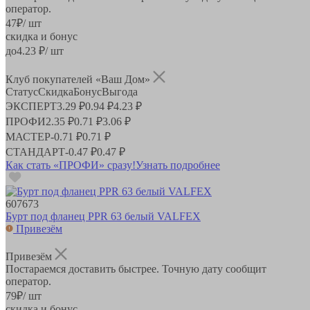
оператор.
47
₽
/ шт
скидка и бонус
до
4.23
₽/ шт
Клуб покупателей «Ваш Дом»
Статус
Скидка
Бонус
Выгода
ЭКСПЕРТ
3.29 ₽
0.94 ₽
4.23 ₽
ПРОФИ
2.35 ₽
0.71 ₽
3.06 ₽
МАСТЕР
-
0.71 ₽
0.71 ₽
СТАНДАРТ
-
0.47 ₽
0.47 ₽
Как стать «ПРОФИ» сразу!
Узнать подробнее
607673
Бурт под фланец PPR 63 белый VALFEX
Привезём
Привезём
Постараемся доставить быстрее. Точную дату сообщит
оператор.
79
₽
/ шт
скидка и бонус