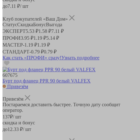
до
7.11
₽/ шт
Клуб покупателей «Ваш Дом»
Статус
Скидка
Бонус
Выгода
ЭКСПЕРТ
5.53 ₽
1.58 ₽
7.11 ₽
ПРОФИ
3.95 ₽
1.19 ₽
5.14 ₽
МАСТЕР
-
1.19 ₽
1.19 ₽
СТАНДАРТ
-
0.79 ₽
0.79 ₽
Как стать «ПРОФИ» сразу!
Узнать подробнее
607675
Бурт под фланец PPR 90 белый VALFEX
Привезём
Привезём
Постараемся доставить быстрее. Точную дату сообщит
оператор.
137
₽
/ шт
скидка и бонус
до
12.33
₽/ шт