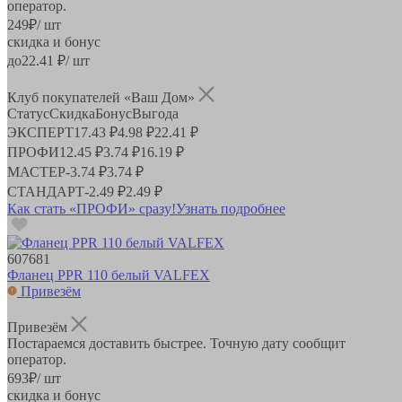
оператор.
249
₽
/ шт
скидка и бонус
до
22.41
₽/ шт
Клуб покупателей «Ваш Дом»
Статус
Скидка
Бонус
Выгода
ЭКСПЕРТ
17.43 ₽
4.98 ₽
22.41 ₽
ПРОФИ
12.45 ₽
3.74 ₽
16.19 ₽
МАСТЕР
-
3.74 ₽
3.74 ₽
СТАНДАРТ
-
2.49 ₽
2.49 ₽
Как стать «ПРОФИ» сразу!
Узнать подробнее
607681
Фланец PPR 110 белый VALFEX
Привезём
Привезём
Постараемся доставить быстрее. Точную дату сообщит
оператор.
693
₽
/ шт
скидка и бонус