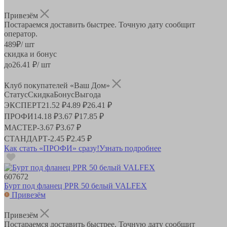
Привезём
Постараемся доставить быстрее. Точную дату сообщит
оператор.
489
₽
/ шт
скидка и бонус
до
26.41
₽/ шт
Клуб покупателей «Ваш Дом»
Статус
Скидка
Бонус
Выгода
ЭКСПЕРТ
21.52 ₽
4.89 ₽
26.41 ₽
ПРОФИ
14.18 ₽
3.67 ₽
17.85 ₽
МАСТЕР
-
3.67 ₽
3.67 ₽
СТАНДАРТ
-
2.45 ₽
2.45 ₽
Как стать «ПРОФИ» сразу!
Узнать подробнее
607672
Бурт под фланец PPR 50 белый VALFEX
Привезём
Привезём
Постараемся доставить быстрее. Точную дату сообщит