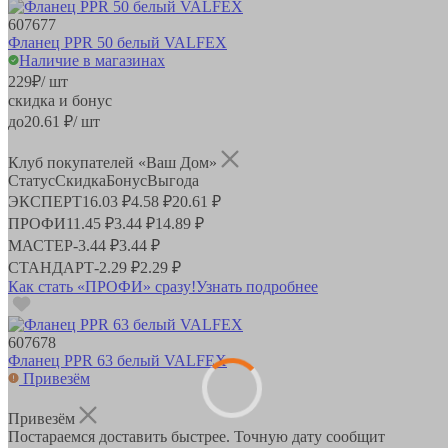
607677
Фланец PPR 50 белый VALFEX
Наличие в магазинах
229
₽
/ шт
скидка и бонус
до
20.61
₽/ шт
Клуб покупателей «Ваш Дом»
Статус
Скидка
Бонус
Выгода
ЭКСПЕРТ
16.03 ₽
4.58 ₽
20.61 ₽
ПРОФИ
11.45 ₽
3.44 ₽
14.89 ₽
МАСТЕР
-
3.44 ₽
3.44 ₽
СТАНДАРТ
-
2.29 ₽
2.29 ₽
Как стать «ПРОФИ» сразу!
Узнать подробнее
607678
Фланец PPR 63 белый VALFEX
Привезём
Привезём
Постараемся доставить быстрее. Точную дату сообщит