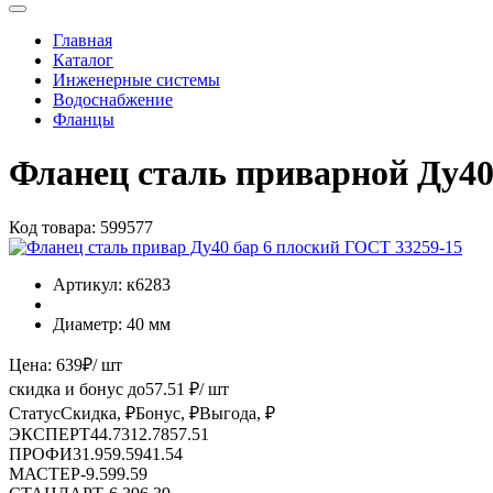
Главная
Каталог
Инженерные системы
Водоснабжение
Фланцы
Фланец сталь приварной Ду40
Код товара:
599577
Артикул:
к6283
Диаметр:
40 мм
Цена:
639
₽
/ шт
скидка и бонус до
57.51
₽/ шт
Статус
Скидка, ₽
Бонус, ₽
Выгода, ₽
ЭКСПЕРТ
44.73
12.78
57.51
ПРОФИ
31.95
9.59
41.54
МАСТЕР
-
9.59
9.59