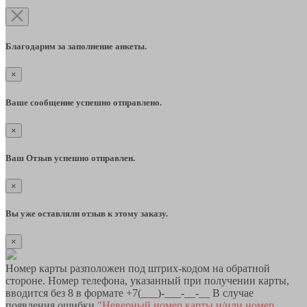
Благодарим за заполнение анкеты.
×
Ваше сообщение успешно отправлено.
×
Ваш Отзыв успешно отправлен.
×
Вы уже оставляли отзыв к этому заказу.
×
Номер карты разположен под штрих-кодом на обратной
стороне. Номер телефона, указанный при получении карты,
вводится без 8 в формате +7(___)-___-__-__ В случае
появления ошибки
"Неверный номер карты и/или номер