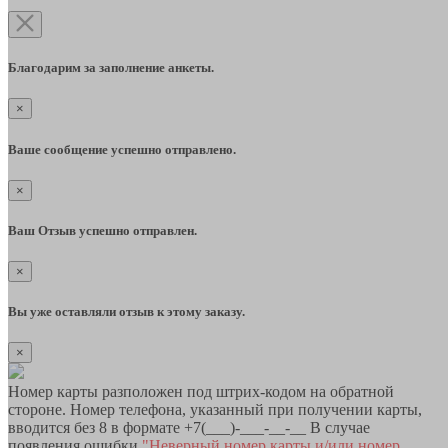
Благодарим за заполнение анкеты.
×
Ваше сообщение успешно отправлено.
×
Ваш Отзыв успешно отправлен.
×
Вы уже оставляли отзыв к этому заказу.
×
Номер карты разположен под штрих-кодом на обратной
стороне. Номер телефона, указанный при получении карты,
вводится без 8 в формате +7(___)-___-__-__ В случае
появления ошибки
"Неверный номер карты и/или номер