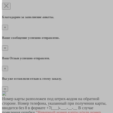
Благодарим за заполнение анкеты.
×
Ваше сообщение успешно отправлено.
×
Ваш Отзыв успешно отправлен.
×
Вы уже оставляли отзыв к этому заказу.
×
Номер карты разположен под штрих-кодом на обратной
стороне. Номер телефона, указанный при получении карты,
вводится без 8 в формате +7(___)-___-__-__ В случае
появления ошибки
"Неверный номер карты и/или номер