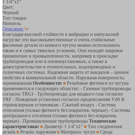
1 1/4"х1"
Цвет:
Черный
Тип товара:
Ниппель
Описание
Благодаря высокой стойкости к вибрации и импульсной
нагрузке эти высококачественные и очень стабильные
фасонные детали из ковкого чугуна можно использовать
также и в самых тяжелых условиях. Они находят широкое
применение в промышленности, например в прокладке
трубопроводов или в пневмоустановках, а также в
домостроительстве в отопительных, водопроводных и
солнечных системах. Надежная защита от вандалов – ценное
свойство в коммунальной области. Наружная поверхность:
оцинкованная
Особенности:
Резьбовые фитинги из чугуна
применяются в следующих областях: - Газовые трубопроводы
согласно TRGI - Трубопроводы для жидкого газа согласно
TRF - Пожарные установки согласно предписаниям VdS К
спринклерным установкам - Сжатый воздух - Система
отопления (только фитинги без покрытия, черные) - Системы
центрального отпления (только фитинги без покрытия,
черные) - Промышленные трубопроводы
Технические
характеристики:
Диаметр: 1 1/4"х1"
Тип соединения:
резьба
Резьба: наружняя
Материал: чугун
Среда