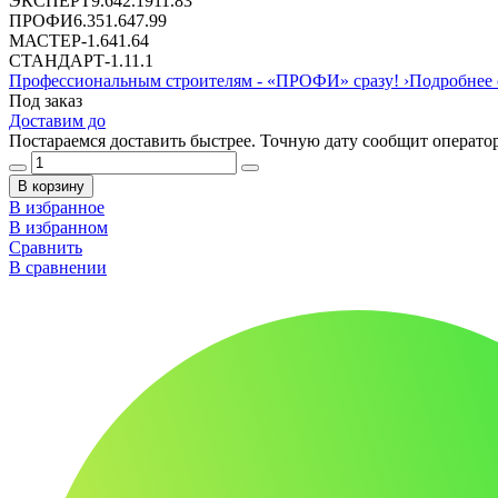
ЭКСПЕРТ
9.64
2.19
11.83
ПРОФИ
6.35
1.64
7.99
МАСТЕР
-
1.64
1.64
СТАНДАРТ
-
1.1
1.1
Профессиональным строителям -
«ПРОФИ»
сразу!
›
Подробнее 
Под заказ
Доставим до
Постараемся доставить быстрее. Точную дату сообщит оператор
В корзину
В избранное
В избранном
Сравнить
В сравнении