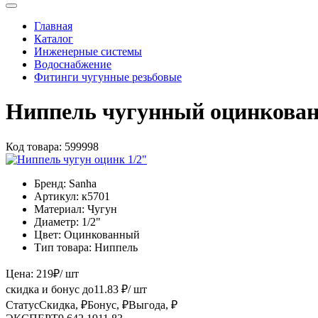
Главная
Каталог
Инженерные системы
Водоснабжение
Фитинги чугунные резьбовые
Ниппель чугунный оцинкован
Код товара:
599998
Бренд:
Sanha
Артикул:
к5701
Материал:
Чугун
Диаметр:
1/2"
Цвет:
Оцинкованный
Тип товара:
Ниппель
Цена:
219
₽
/ шт
скидка и бонус до
11.83
₽/ шт
Статус
Скидка, ₽
Бонус, ₽
Выгода, ₽