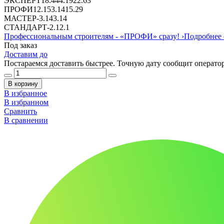
ЭКСПЕРТ
18.44
4.19
22.63
ПРОФИ
12.15
3.14
15.29
МАСТЕР
-
3.14
3.14
СТАНДАРТ
-
2.1
2.1
Профессиональным строителям -
«ПРОФИ»
сразу!
›
Подробнее 
Под заказ
Доставим до
Постараемся доставить быстрее. Точную дату сообщит оператор
В корзину
В избранное
В избранном
Сравнить
В сравнении