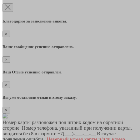
Благодарим за заполнение анкеты.
×
Ваше сообщение успешно отправлено.
×
Ваш Отзыв успешно отправлен.
×
Вы уже оставляли отзыв к этому заказу.
×
Номер карты разположен под штрих-кодом на обратной
стороне. Номер телефона, указанный при получении карты,
вводится без 8 в формате +7(___)-___-__-__ В случае
появления ошибки
"Неверный номер карты и/или номер