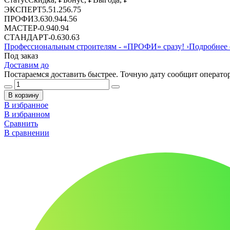
ЭКСПЕРТ
5.5
1.25
6.75
ПРОФИ
3.63
0.94
4.56
МАСТЕР
-
0.94
0.94
СТАНДАРТ
-
0.63
0.63
Профессиональным строителям -
«ПРОФИ»
сразу!
›
Подробнее 
Под заказ
Доставим до
Постараемся доставить быстрее. Точную дату сообщит оператор
В корзину
В избранное
В избранном
Сравнить
В сравнении