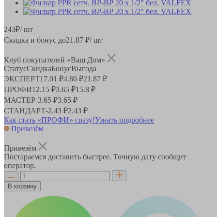
243
₽
/ шт
Скидка и бонус до
21.87
₽/ шт
Клуб покупателей «Ваш Дом»
Статус
Скидка
Бонус
Выгода
ЭКСПЕРТ
17.01 ₽
4.86 ₽
21.87 ₽
ПРОФИ
12.15 ₽
3.65 ₽
15.8 ₽
МАСТЕР
-
3.65 ₽
3.65 ₽
СТАНДАРТ
-
2.43 ₽
2.43 ₽
Как стать «ПРОФИ» сразу!
Узнать подробнее
Привезём
Привезём
Постараемся доставить быстрее. Точную дату сообщит
оператор.
В корзину