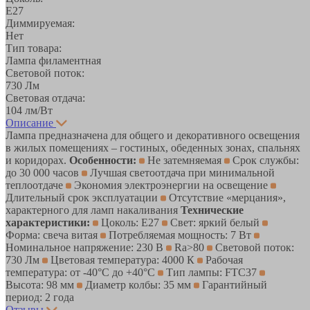
E27
Диммируемая:
Нет
Тип товара:
Лампа филаментная
Световой поток:
730 Лм
Световая отдача:
104 лм/Вт
Описание
Лампа предназначена для общего и декоративного освещения
в жилых помещениях – гостиных, обеденных зонах, спальнях
и коридорах.
Особенности:
Не затемняемая
Срок службы:
до 30 000 часов
Лучшая светоотдача при минимальной
теплоотдаче
Экономия электроэнергии на освещение
Длительный срок эксплуатации
Отсутствие «мерцания»,
характерного для ламп накаливания
Технические
характеристики:
Цоколь: Е27
Свет: яркий белый
Форма: свеча витая
Потребляемая мощность: 7 Вт
Номинальное напряжение: 230 В
Ra>80
Световой поток:
730 Лм
Цветовая температура: 4000 К
Рабочая
температура: от -40°C до +40°C
Тип лампы: FTC37
Высота: 98 мм
Диаметр колбы: 35 мм
Гарантийный
период: 2 года
Отзывы