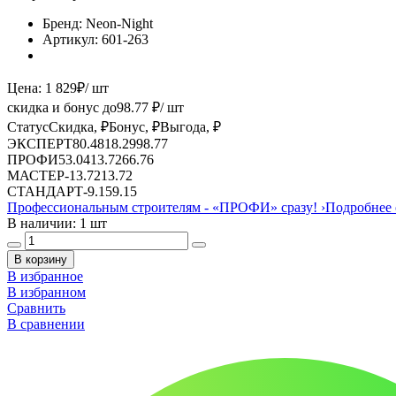
Бренд:
Neon-Night
Артикул:
601-263
Цена:
1 829
₽
/ шт
скидка и бонус до
98.77
₽/ шт
Статус
Скидка, ₽
Бонус, ₽
Выгода, ₽
ЭКСПЕРТ
80.48
18.29
98.77
ПРОФИ
53.04
13.72
66.76
МАСТЕР
-
13.72
13.72
СТАНДАРТ
-
9.15
9.15
Профессиональным строителям -
«ПРОФИ»
сразу!
›
Подробнее 
В наличии: 1 шт
В корзину
В избранное
В избранном
Сравнить
В сравнении