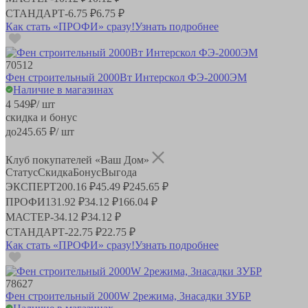
СТАНДАРТ
-
6.75 ₽
6.75 ₽
Как стать «ПРОФИ» сразу!
Узнать подробнее
70512
Фен строительный 2000Вт Интерскол ФЭ-2000ЭМ
Наличие в магазинах
4 549
₽
/ шт
скидка и бонус
до
245.65
₽/ шт
Клуб покупателей «Ваш Дом»
Статус
Скидка
Бонус
Выгода
ЭКСПЕРТ
200.16 ₽
45.49 ₽
245.65 ₽
ПРОФИ
131.92 ₽
34.12 ₽
166.04 ₽
МАСТЕР
-
34.12 ₽
34.12 ₽
СТАНДАРТ
-
22.75 ₽
22.75 ₽
Как стать «ПРОФИ» сразу!
Узнать подробнее
78627
Фен строительный 2000W 2режима, 3насадки ЗУБР