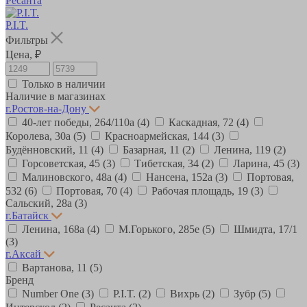
Ресанта
P.I.T.
Фильтры
Цена, ₽
Только в наличии
Наличие в магазинах
г.Ростов-на-Дону
40-лет победы, 264/110а
(4)
Каскадная, 72
(4)
Королева, 30а
(5)
Красноармейская, 144
(3)
Будённовский, 11
(4)
Базарная, 11
(2)
Ленина, 119
(2)
Горсоветская, 45
(3)
Тибетская, 34
(2)
Ларина, 45
(3)
Малиновского, 48а
(4)
Нансена, 152а
(3)
Портовая,
532
(6)
Портовая, 70
(4)
Рабочая площадь, 19
(3)
Сальский, 28a
(3)
г.Батайск
Ленина, 168а
(4)
М.Горького, 285е
(5)
Шмидта, 17/1
(3)
г.Аксай
Вартанова, 11
(5)
Бренд
Number One
(3)
P.I.T.
(2)
Вихрь
(2)
Зубр
(5)