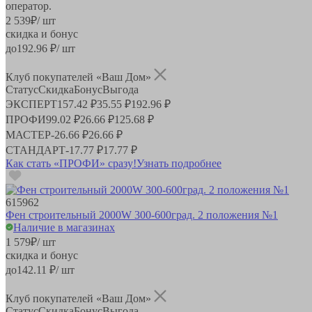
оператор.
2 539
₽
/ шт
скидка и бонус
до
192.96
₽/ шт
Клуб покупателей «Ваш Дом»
Статус
Скидка
Бонус
Выгода
ЭКСПЕРТ
157.42 ₽
35.55 ₽
192.96 ₽
ПРОФИ
99.02 ₽
26.66 ₽
125.68 ₽
МАСТЕР
-
26.66 ₽
26.66 ₽
СТАНДАРТ
-
17.77 ₽
17.77 ₽
Как стать «ПРОФИ» сразу!
Узнать подробнее
615962
Фен строительный 2000W 300-600град. 2 положения №1
Наличие в магазинах
1 579
₽
/ шт
скидка и бонус
до
142.11
₽/ шт
Клуб покупателей «Ваш Дом»
Статус
Скидка
Бонус
Выгода