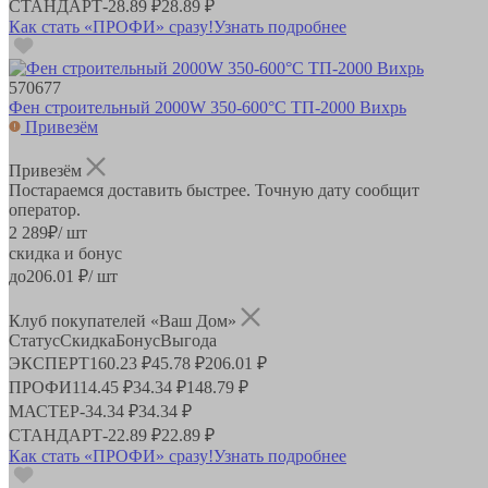
СТАНДАРТ
-
28.89 ₽
28.89 ₽
Как стать «ПРОФИ» сразу!
Узнать подробнее
570677
Фен строительный 2000W 350-600°C ТП-2000 Вихрь
Привезём
Привезём
Постараемся доставить быстрее. Точную дату сообщит
оператор.
2 289
₽
/ шт
скидка и бонус
до
206.01
₽/ шт
Клуб покупателей «Ваш Дом»
Статус
Скидка
Бонус
Выгода
ЭКСПЕРТ
160.23 ₽
45.78 ₽
206.01 ₽
ПРОФИ
114.45 ₽
34.34 ₽
148.79 ₽
МАСТЕР
-
34.34 ₽
34.34 ₽
СТАНДАРТ
-
22.89 ₽
22.89 ₽
Как стать «ПРОФИ» сразу!
Узнать подробнее