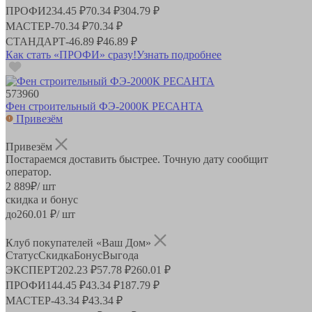
ПРОФИ
234.45 ₽
70.34 ₽
304.79 ₽
МАСТЕР
-
70.34 ₽
70.34 ₽
СТАНДАРТ
-
46.89 ₽
46.89 ₽
Как стать «ПРОФИ» сразу!
Узнать подробнее
573960
Фен строительный ФЭ-2000К РЕСАНТА
Привезём
Привезём
Постараемся доставить быстрее. Точную дату сообщит
оператор.
2 889
₽
/ шт
скидка и бонус
до
260.01
₽/ шт
Клуб покупателей «Ваш Дом»
Статус
Скидка
Бонус
Выгода
ЭКСПЕРТ
202.23 ₽
57.78 ₽
260.01 ₽
ПРОФИ
144.45 ₽
43.34 ₽
187.79 ₽
МАСТЕР
-
43.34 ₽
43.34 ₽