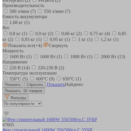
Интерскол
(2)
Ресанта
(2)
Производительность
500 л/мин
(7)
550 л/мин
(7)
Емкость аккумулятора
1,68 кг
(1)
Вес
0,8 кг
(1)
0,9 кг
(2)
0,66 кг
(2)
0,75 кг
(4)
0,85
кг
(2)
0,93 кг
(1)
0,95 кг
(1)
1 кг
(1)
1,2 кг
(1)
Показать все
(+4)
Свернуть
Мощность
1600 Вт
(1)
1600 Вт
(1)
1800 Вт
(1)
2000 Вт
(13)
Напряжение
220 В
(14)
220-230 В
(2)
Температура эксплуатации
550°C
(5)
600°С
(9)
650°С
(1)
Показать
Найдено:
Показать:
16 товаров
Фильтры
67605
Фен строительный 1600W 350/500гр.C ЗУБР