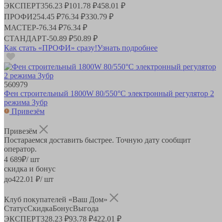
ЭКСПЕРТ
356.23 ₽
101.78 ₽
458.01 ₽
ПРОФИ
254.45 ₽
76.34 ₽
330.79 ₽
МАСТЕР
-
76.34 ₽
76.34 ₽
СТАНДАРТ
-
50.89 ₽
50.89 ₽
Как стать «ПРОФИ» сразу!
Узнать подробнее
560979
Фен строительный 1800W 80/550°C электронный регулятор 2
режима Зубр
Привезём
Привезём
Постараемся доставить быстрее. Точную дату сообщит
оператор.
4 689
₽
/ шт
скидка и бонус
до
422.01
₽/ шт
Клуб покупателей «Ваш Дом»
Статус
Скидка
Бонус
Выгода
ЭКСПЕРТ
328.23 ₽
93.78 ₽
422.01 ₽