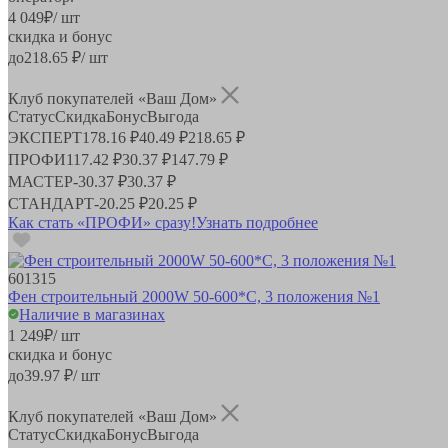
4 049
₽
/ шт
скидка и бонус
до
218.65
₽/ шт
Клуб покупателей «Ваш Дом»
Статус
Скидка
Бонус
Выгода
ЭКСПЕРТ
178.16 ₽
40.49 ₽
218.65 ₽
ПРОФИ
117.42 ₽
30.37 ₽
147.79 ₽
МАСТЕР
-
30.37 ₽
30.37 ₽
СТАНДАРТ
-
20.25 ₽
20.25 ₽
Как стать «ПРОФИ» сразу!
Узнать подробнее
601315
Фен строительный 2000W 50-600*С, 3 положения №1
Наличие в магазинах
1 249
₽
/ шт
скидка и бонус
до
39.97
₽/ шт
Клуб покупателей «Ваш Дом»
Статус
Скидка
Бонус
Выгода