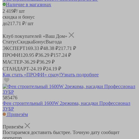
Наличие в магазинах
2 419
₽
/ шт
скидка и бонус
до
217.71
₽/ шт
Клуб покупателей «Ваш Дом»
Статус
Скидка
Бонус
Выгода
ЭКСПЕРТ
169.33 ₽
48.38 ₽
217.71 ₽
ПРОФИ
120.95 ₽
36.29 ₽
157.24 ₽
МАСТЕР
-
36.29 ₽
36.29 ₽
СТАНДАРТ
-
24.19 ₽
24.19 ₽
Как стать «ПРОФИ» сразу!
Узнать подробнее
585476
Фен строительный 1600W 2режима, насадки Профессионал
ЗУБР
Привезём
Привезём
Постараемся доставить быстрее. Точную дату сообщит
оператор.