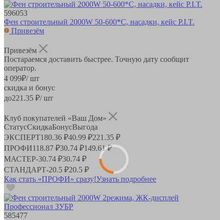
596053
Фен строительный 2000W 50-600*С, насадки, кейс P.I.T.
Привезём
Привезём
Постараемся доставить быстрее. Точную дату сообщит
оператор.
4 099
₽
/ шт
скидка и бонус
до
221.35
₽/ шт
Клуб покупателей «Ваш Дом»
Статус
Скидка
Бонус
Выгода
ЭКСПЕРТ
180.36 ₽
40.99 ₽
221.35 ₽
ПРОФИ
118.87 ₽
30.74 ₽
149.61 ₽
МАСТЕР
-
30.74 ₽
30.74 ₽
СТАНДАРТ
-
20.5 ₽
20.5 ₽
Как стать «ПРОФИ» сразу!
Узнать подробнее
585477