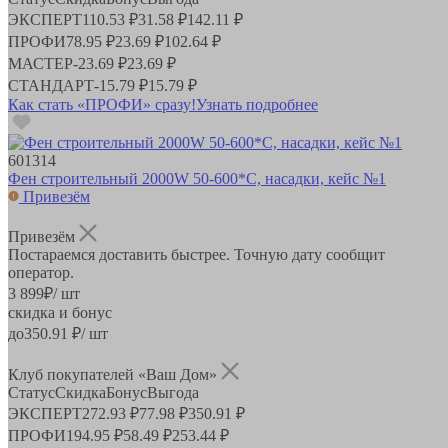
ЭКСПЕРТ
110.53 ₽
31.58 ₽
142.11 ₽
ПРОФИ
78.95 ₽
23.69 ₽
102.64 ₽
МАСТЕР
-
23.69 ₽
23.69 ₽
СТАНДАРТ
-
15.79 ₽
15.79 ₽
Как стать «ПРОФИ» сразу!
Узнать подробнее
601314
Фен строительный 2000W 50-600*С, насадки, кейс №1
Привезём
Привезём
Постараемся доставить быстрее. Точную дату сообщит
оператор.
3 899
₽
/ шт
скидка и бонус
до
350.91
₽/ шт
Клуб покупателей «Ваш Дом»
Статус
Скидка
Бонус
Выгода
ЭКСПЕРТ
272.93 ₽
77.98 ₽
350.91 ₽
ПРОФИ
194.95 ₽
58.49 ₽
253.44 ₽