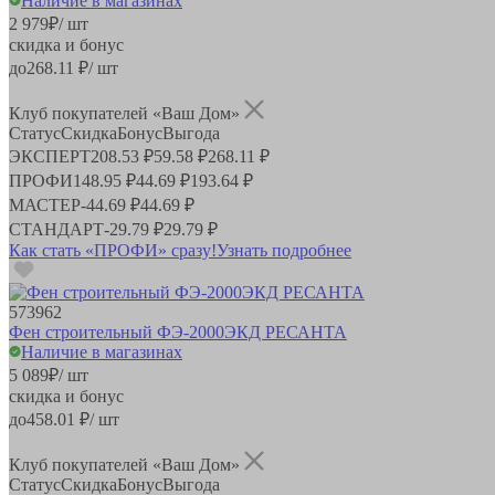
Наличие в магазинах
2 979
₽
/ шт
скидка и бонус
до
268.11
₽/ шт
Клуб покупателей «Ваш Дом»
Статус
Скидка
Бонус
Выгода
ЭКСПЕРТ
208.53 ₽
59.58 ₽
268.11 ₽
ПРОФИ
148.95 ₽
44.69 ₽
193.64 ₽
МАСТЕР
-
44.69 ₽
44.69 ₽
СТАНДАРТ
-
29.79 ₽
29.79 ₽
Как стать «ПРОФИ» сразу!
Узнать подробнее
573962
Фен строительный ФЭ-2000ЭКД РЕСАНТА
Наличие в магазинах
5 089
₽
/ шт
скидка и бонус
до
458.01
₽/ шт
Клуб покупателей «Ваш Дом»
Статус
Скидка
Бонус
Выгода