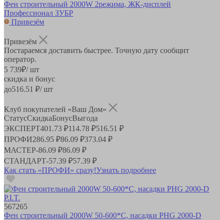
Фен строительный 2000W 2режима, ЖК-дисплей
Профессионал ЗУБР
Привезём
Привезём
Постараемся доставить быстрее. Точную дату сообщит
оператор.
5 739
₽
/ шт
скидка и бонус
до
516.51
₽/ шт
Клуб покупателей «Ваш Дом»
Статус
Скидка
Бонус
Выгода
ЭКСПЕРТ
401.73 ₽
114.78 ₽
516.51 ₽
ПРОФИ
286.95 ₽
86.09 ₽
373.04 ₽
МАСТЕР
-
86.09 ₽
86.09 ₽
СТАНДАРТ
-
57.39 ₽
57.39 ₽
Как стать «ПРОФИ» сразу!
Узнать подробнее
567265
Фен строительный 2000W 50-600*С, насадки PHG 2000-D