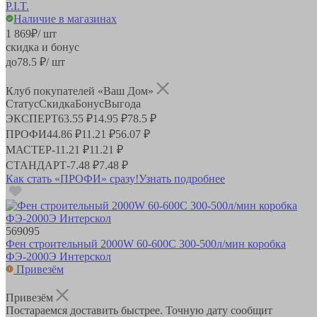
P.I.T.
Наличие в магазинах
1 869
₽
/ шт
скидка и бонус
до
78.5
₽/ шт
Клуб покупателей «Ваш Дом»
Статус
Скидка
Бонус
Выгода
ЭКСПЕРТ
63.55 ₽
14.95 ₽
78.5 ₽
ПРОФИ
44.86 ₽
11.21 ₽
56.07 ₽
МАСТЕР
-
11.21 ₽
11.21 ₽
СТАНДАРТ
-
7.48 ₽
7.48 ₽
Как стать «ПРОФИ» сразу!
Узнать подробнее
569095
Фен строительный 2000W 60-600С 300-500л/мин коробка
ФЭ-2000Э Интерскол
Привезём
Привезём
Постараемся доставить быстрее. Точную дату сообщит