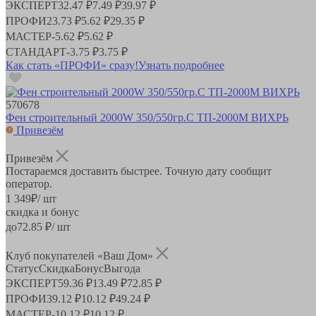
ЭКСПЕРТ
32.47 ₽
7.49 ₽
39.97 ₽
ПРОФИ
23.73 ₽
5.62 ₽
29.35 ₽
МАСТЕР
-
5.62 ₽
5.62 ₽
СТАНДАРТ
-
3.75 ₽
3.75 ₽
Как стать «ПРОФИ» сразу!
Узнать подробнее
570678
Фен строительный 2000W 350/550гр.C ТП-2000М ВИХРЬ
Привезём
Привезём
Постараемся доставить быстрее. Точную дату сообщит
оператор.
1 349
₽
/ шт
скидка и бонус
до
72.85
₽/ шт
Клуб покупателей «Ваш Дом»
Статус
Скидка
Бонус
Выгода
ЭКСПЕРТ
59.36 ₽
13.49 ₽
72.85 ₽
ПРОФИ
39.12 ₽
10.12 ₽
49.24 ₽
МАСТЕР
-
10.12 ₽
10.12 ₽