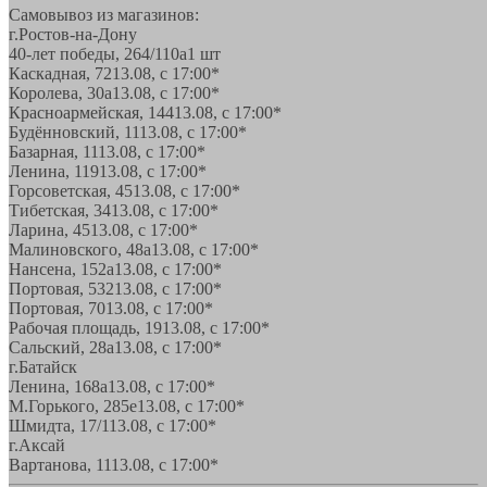
Самовывоз из магазинов:
г.Ростов-на-Дону
40-лет победы, 264/110а
1 шт
Каскадная, 72
13.08, с 17:00*
Королева, 30а
13.08, с 17:00*
Красноармейская, 144
13.08, с 17:00*
Будённовский, 11
13.08, с 17:00*
Базарная, 11
13.08, с 17:00*
Ленина, 119
13.08, с 17:00*
Горсоветская, 45
13.08, с 17:00*
Тибетская, 34
13.08, с 17:00*
Ларина, 45
13.08, с 17:00*
Малиновского, 48а
13.08, с 17:00*
Нансена, 152а
13.08, с 17:00*
Портовая, 532
13.08, с 17:00*
Портовая, 70
13.08, с 17:00*
Рабочая площадь, 19
13.08, с 17:00*
Сальский, 28a
13.08, с 17:00*
г.Батайск
Ленина, 168а
13.08, с 17:00*
М.Горького, 285е
13.08, с 17:00*
Шмидта, 17/1
13.08, с 17:00*
г.Аксай
Вартанова, 11
13.08, с 17:00*