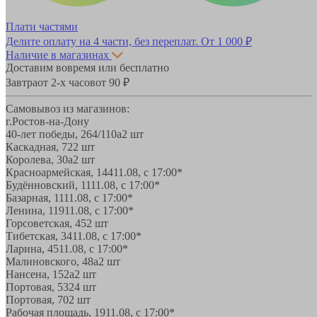
Плати частями
Делите оплату на 4 части, без переплат.
От 1 000 ₽
Наличие в магазинах
Доставим вовремя или бесплатно
Завтра
от 2-х часов
от 90 ₽
Самовывоз из магазинов:
г.Ростов-на-Дону
40-лет победы, 264/110а
2 шт
Каскадная, 72
2 шт
Королева, 30а
2 шт
Красноармейская, 144
11.08, с 17:00*
Будённовский, 11
11.08, с 17:00*
Базарная, 11
11.08, с 17:00*
Ленина, 119
11.08, с 17:00*
Горсоветская, 45
2 шт
Тибетская, 34
11.08, с 17:00*
Ларина, 45
11.08, с 17:00*
Малиновского, 48а
2 шт
Нансена, 152а
2 шт
Портовая, 532
4 шт
Портовая, 70
2 шт
Рабочая площадь, 19
11.08, с 17:00*