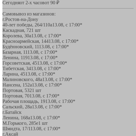
Сегодня
от 2-х часов
от 90 ₽
Самовывоз из магазинов:
г.Ростов-на-Дону
40-лет победы, 264/110а
13.08, с 17:00*
Каскадная, 72
1 шт
Королева, 30а
13.08, с 17:00*
Красноармейская, 144
13.08, с 17:00*
Будённовский, 11
13.08, с 17:00*
Базарная, 11
13.08, с 17:00*
Ленина, 119
13.08, с 17:00*
Горсоветская, 45
13.08, с 17:00*
Тибетская, 34
13.08, с 17:00*
Ларина, 45
13.08, с 17:00*
Малиновского, 48а
13.08, с 17:00*
Нансена, 152а
13.08, с 17:00*
Портовая, 532
1 шт
Портовая, 70
13.08, с 17:00*
Рабочая площадь, 19
13.08, с 17:00*
Сальский, 28a
13.08, с 17:00*
г.Батайск
Ленина, 168а
13.08, с 17:00*
М.Горького, 285е
1 шт
Шмидта, 17/1
13.08, с 17:00*
г.Аксай