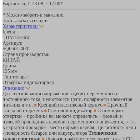
Вартанова, 11
13.08, с 17:00*
* Можно забрать в магазине,
если заказать сегодня
Характеристики
Бренд:
TDM Electric
Артикул:
SQ0501-0002
Страна производства:
КИТАЙ
Длина:
135 мм
Тип товара:
Отвертка индикаторная
Описание
Для тестирования напряжения в цепях переменного и
постоянного тока, целостности цепи, полярности элементов
питания и т.п.
Крепкий пластиковый корпус
Прочный
стальной стержень
Световой индикатор
С помощью
отвертки – пробника вы можете определить: - фазный и
нулевой проводник - наличие переменного напряжения, в т.ч.
в скрытой проводке - место обрыва кабеля - целостность цепи
- полярность батареи или аккумулятора
Технические
характеристики:
Диапазон рабочих температур: от - 10°С