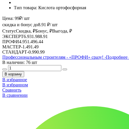
Тип товара:
Кислота ортофосфорная
Цена:
99
₽
/ шт
скидка и бонус до
8.91
₽/ шт
Статус
Скидка, ₽
Бонус, ₽
Выгода, ₽
ЭКСПЕРТ
6.93
1.98
8.91
ПРОФИ
4.95
1.49
6.44
МАСТЕР
-
1.49
1.49
СТАНДАРТ
-
0.99
0.99
Профессиональным строителям -
«ПРОФИ»
сразу!
›
Подробнее 
В наличии: 76 шт
В корзину
В избранное
В избранном
Сравнить
В сравнении