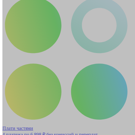
Плати частями
4 платежа по
6 898 ₽
без комиссий и переплат