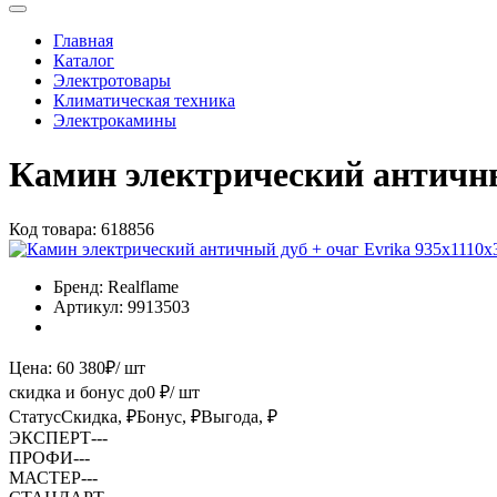
Главная
Каталог
Электротовары
Климатическая техника
Электрокамины
Камин электрический античны
Код товара:
618856
Бренд:
Realflame
Артикул:
9913503
Цена:
60 380
₽
/ шт
скидка и бонус до
0
₽/ шт
Статус
Скидка, ₽
Бонус, ₽
Выгода, ₽
ЭКСПЕРТ
-
-
-
ПРОФИ
-
-
-
МАСТЕР
-
-
-