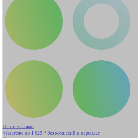
Плати частями
4 платежа по
1 625 ₽
без комиссий и переплат