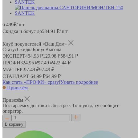
6 499
₽
/ шт
Скидка и бонус до
584.91
₽/ шт
Клуб покупателей «Ваш Дом»
Статус
Скидка
Бонус
Выгода
ЭКСПЕРТ
454.93 ₽
129.98 ₽
584.91 ₽
ПРОФИ
324.95 ₽
97.49 ₽
422.44 ₽
МАСТЕР
-
97.49 ₽
97.49 ₽
СТАНДАРТ
-
64.99 ₽
64.99 ₽
Как стать «ПРОФИ» сразу!
Узнать подробнее
Привезём
Привезём
Постараемся доставить быстрее. Точную дату сообщит
оператор.
В корзину