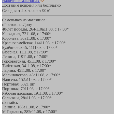
Наличие в магазинах
Доставим вовремя или бесплатно
Сегодня
от 2-х часов
от 90 ₽
Самовывоз из магазинов:
г.Ростов-на-Дону
40-лет победы, 264/110а
11.08, с 17:00*
Каскадная, 72
11.08, с 17:00*
Королева, 30а
11.08, с 17:00*
Красноармейская, 144
11.08, с 17:00*
Будённовский, 11
11.08, с 17:00*
Базарная, 11
11.08, с 17:00*
Ленина, 119
11.08, с 17:00*
Горсоветская, 45
11.08, с 17:00*
Тибетская, 34
11.08, с 17:00*
Ларина, 45
11.08, с 17:00*
Малиновского, 48а
11.08, с 17:00*
Нансена, 152а
11.08, с 17:00*
Портовая, 532
1 шт
Портовая, 70
11.08, с 17:00*
Рабочая площадь, 19
11.08, с 17:00*
Сальский, 28a
11.08, с 17:00*
г.Батайск
Ленина, 168а
11.08, с 17:00*
М.Горького, 285е
11.08, с 17:00*