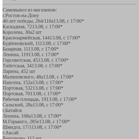
Самовывоз из магазинов:
г.Ростов-на-Дону
40-лет победы, 264/110а
13.08, с 17:00*
Каскадная, 72
13.08, с 17:00*
Королева, 30а
2 шт
Красноармейская, 144
13.08, с 17:00*
Будённовский, 11
13.08, с 17:00*
Базарная, 11
13.08, с 17:00*
Ленина, 119
13.08, с 17:00*
Горсоветская, 45
13.08, с 17:00*
Тибетская, 34
13.08, с 17:00*
Ларина, 45
2 шт
Малиновского, 48а
13.08, с 17:00*
Нансена, 152а
13.08, с 17:00*
Портовая, 532
13.08, с 17:00*
Портовая, 70
13.08, с 17:00*
Рабочая площадь, 19
13.08, с 17:00*
Сальский, 28a
13.08, с 17:00*
г.Батайск
Ленина, 168а
13.08, с 17:00*
М.Горького, 285е
13.08, с 17:00*
Шмидта, 17/1
13.08, с 17:00*
г.Аксай
Вартанова, 11
2 шт