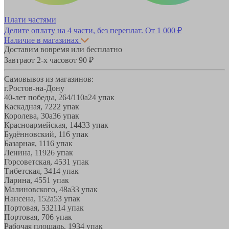
Плати частями
Делите оплату на 4 части, без переплат.
От 1 000 ₽
Наличие в магазинах
Доставим вовремя или бесплатно
Завтра
от 2-х часов
от 90 ₽
Самовывоз из магазинов:
г.Ростов-на-Дону
40-лет победы, 264/110а
24 упак
Каскадная, 72
22 упак
Королева, 30а
36 упак
Красноармейская, 144
33 упак
Будённовский, 11
6 упак
Базарная, 11
16 упак
Ленина, 119
26 упак
Горсоветская, 45
31 упак
Тибетская, 34
14 упак
Ларина, 45
51 упак
Малиновского, 48а
33 упак
Нансена, 152а
53 упак
Портовая, 532
114 упак
Портовая, 70
6 упак
Рабочая площадь, 19
34 упак