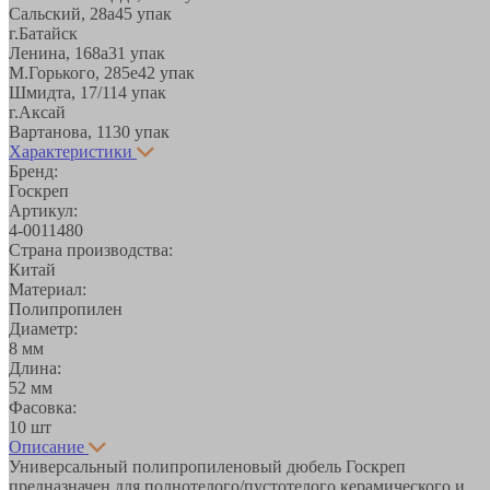
Сальский, 28a
45 упак
г.Батайск
Ленина, 168а
31 упак
М.Горького, 285е
42 упак
Шмидта, 17/1
14 упак
г.Аксай
Вартанова, 11
30 упак
Характеристики
Бренд:
Госкреп
Артикул:
4-0011480
Страна производства:
Китай
Материал:
Полипропилен
Диаметр:
8 мм
Длина:
52 мм
Фасовка:
10 шт
Описание
Универсальный полипропиленовый дюбель Госкреп
предназначен для полнотелого/пустотелого керамического и