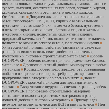
почтовых ящиков, жалюзи, умывальников, установка ванны и
туалета, вытяжки, осветительных приборов, зеркалал, картин,
карнизов, сантехники и отопление, навесных шкафов.
Особенности:
Допущен для использования с материалами:
бетон, гипсокартон, ГВЛ, ДСП, кирпич с вертикальными
пустотами, пустотелые блоки из легкого бетона, пустотелые
плиты перекрытий из кирпича, бетона и т.п., силикатный
пустотелый кирпич, полнотелый силикатный кирпич,
природный камень, газобетон, полнотелые гипсовые панели,
полнотелые блоки из легкого бетона, полнотелый кирпич
Универсальный принцип действия (завязывание узлом или
распор) позволяет использовать дюбель в полнотелых,
пустотелых и листовых строительных материалах
Дюбель
DUOPOWER особенно полезен при неопределенном базовом
материале
Двухкомпонентный дюбель монтируется в любые
материалы
Кромка дюбеля предотвращает от проваливания
дюбеля в отверстие, а стопорные ребра предотвращают от
прокручивания в отверстии во время монтажа
Дюбель
DUOPOWER с кромкой пригоден для предварительного
монтажа
Вворачивание шурупа обеспечивает распор дюбеля
DUOPOWER в полнотелом строительном материале,
связывание в полостях пустотелых материалов и распор
лопостей дюбеля в листовых материалах
Пригоден для
шурупов по дереву, шурупов для ДСП и винт-шурупов
При
установке в листовых строительных материалах часть