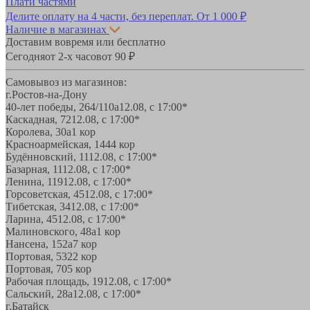
Плати частями
Делите оплату на 4 части, без переплат.
От 1 000 ₽
Наличие в магазинах
Доставим вовремя или бесплатно
Сегодня
от 2-х часов
от 90 ₽
Самовывоз из магазинов:
г.Ростов-на-Дону
40-лет победы, 264/110а
12.08, с 17:00*
Каскадная, 72
12.08, с 17:00*
Королева, 30а
1 кор
Красноармейская, 144
4 кор
Будённовский, 11
12.08, с 17:00*
Базарная, 11
12.08, с 17:00*
Ленина, 119
12.08, с 17:00*
Горсоветская, 45
12.08, с 17:00*
Тибетская, 34
12.08, с 17:00*
Ларина, 45
12.08, с 17:00*
Малиновского, 48а
1 кор
Нансена, 152а
7 кор
Портовая, 532
2 кор
Портовая, 70
5 кор
Рабочая площадь, 19
12.08, с 17:00*
Сальский, 28a
12.08, с 17:00*
г.Батайск