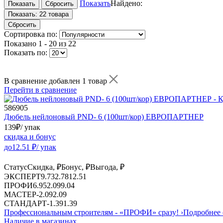
Показать
Найдено:
Показать:
22 товара
Сбросить
Сортировка по:
Показано
1 - 20 из 22
Показать по:
В сравнение добавлен 1 товар
Перейти в сравнение
586905
Дюбель нейлоновый PND- 6 (100шт/кор) ЕВРОПАРТНЕР
139
₽
/ упак
скидка и бонус
до
12.51
₽/ упак
Статус
Скидка, ₽
Бонус, ₽
Выгода, ₽
ЭКСПЕРТ
9.73
2.78
12.51
ПРОФИ
6.95
2.09
9.04
МАСТЕР
-
2.09
2.09
СТАНДАРТ
-
1.39
1.39
Профессиональным строителям -
«ПРОФИ»
сразу!
›
Подробнее 
Наличие в магазинах