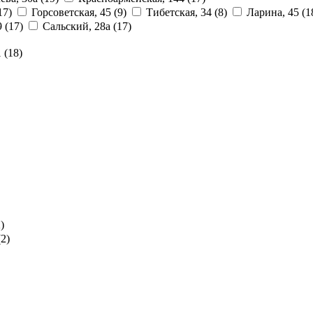
17)
Горсоветская, 45
(9)
Тибетская, 34
(8)
Ларина, 45
(1
9
(17)
Сальский, 28a
(17)
1
(18)
)
(2)