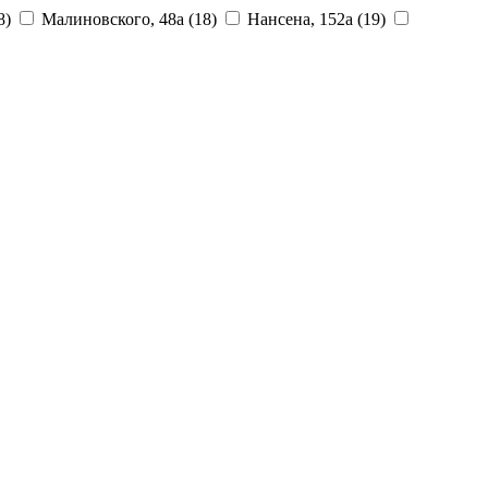
8)
Малиновского, 48а
(18)
Нансена, 152а
(19)