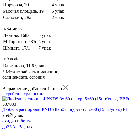
Портовая, 70
4 упак
Рабочая площадь, 19
5 упак
Сальский, 28a
2 упак
г.Батайск
Ленина, 168а
5 упак
М.Горького, 285е
5 упак
Шмидта, 17/1
7 упак
г.Аксай
Вартанова, 11
6 упак
* Можно забрать в магазине,
если заказать сегодня
В сравнение добавлен 1 товар
Перейти в сравнение
587033
Дюбель распорный PNDS 8x60 с шурупом 5х60 (15шт/упак)
259
₽
/ упак
скидка и бонус
до
23.31
₽/ упак