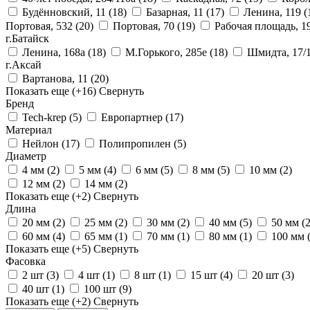
Будённовский, 11
(18)
Базарная, 11
(17)
Ленина, 119
(
Портовая, 532
(20)
Портовая, 70
(19)
Рабочая площадь, 1
г.Батайск
Ленина, 168а
(18)
М.Горького, 285е
(18)
Шмидта, 17/
г.Аксай
Вартанова, 11
(20)
Показать еще
(+16)
Свернуть
Бренд
Tech-krep
(5)
Европартнер
(17)
Материал
Нейлон
(17)
Полипропилен
(5)
Диаметр
4 мм
(2)
5 мм
(4)
6 мм
(5)
8 мм
(5)
10 мм
(2)
12 мм
(2)
14 мм
(2)
Показать еще
(+2)
Свернуть
Длина
20 мм
(2)
25 мм
(2)
30 мм
(2)
40 мм
(5)
50 мм
(2
60 мм
(4)
65 мм
(1)
70 мм
(1)
80 мм
(1)
100 мм
Показать еще
(+5)
Свернуть
Фасовка
2 шт
(3)
4 шт
(1)
8 шт
(1)
15 шт
(4)
20 шт
(3)
40 шт
(1)
100 шт
(9)
Показать еще
(+2)
Свернуть