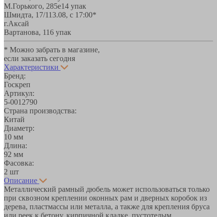
М.Горького, 285е
14 упак
Шмидта, 17/1
13.08, с 17:00*
г.Аксай
Вартанова, 11
6 упак
* Можно забрать в магазине,
если заказать сегодня
Характеристики
Бренд:
Госкреп
Артикул:
5-0012790
Страна производства:
Китай
Диаметр:
10 мм
Длина:
92 мм
Фасовка:
2 шт
Описание
Металлический рамный дюбель может использоваться только
при сквозном креплении оконных рам и дверных коробок из
дерева, пластмассы или металла, а также для крепления бруса
или реек к бетону, кирпичной кладке, пустотелым