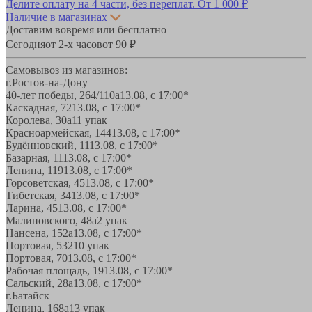
Делите оплату на 4 части, без переплат.
От 1 000 ₽
Наличие в магазинах
Доставим вовремя или бесплатно
Сегодня
от 2-х часов
от 90 ₽
Самовывоз из магазинов:
г.Ростов-на-Дону
40-лет победы, 264/110а
13.08, с 17:00*
Каскадная, 72
13.08, с 17:00*
Королева, 30а
11 упак
Красноармейская, 144
13.08, с 17:00*
Будённовский, 11
13.08, с 17:00*
Базарная, 11
13.08, с 17:00*
Ленина, 119
13.08, с 17:00*
Горсоветская, 45
13.08, с 17:00*
Тибетская, 34
13.08, с 17:00*
Ларина, 45
13.08, с 17:00*
Малиновского, 48а
2 упак
Нансена, 152а
13.08, с 17:00*
Портовая, 532
10 упак
Портовая, 70
13.08, с 17:00*
Рабочая площадь, 19
13.08, с 17:00*
Сальский, 28a
13.08, с 17:00*
г.Батайск
Ленина, 168а
13 упак