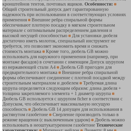
кронштейнов тентов, почтовых ящиков.
Особенности:
Общий строительный допуск дает гарантированную
надежность при использовании в соответствующих условиях
применения
Внешние ребра спиральной формы
обеспечивают плотную посадку в мягком строительном
материале с оптимальным распределением давления и
высокой несущей способностью
Для установки дюбеля
достаточно иметь молоток, специальный инструмент не
требуется, это позволяет экономить время и снижать
стоимость монтажа
Кроме того, дюбель GB можно
использовать для наружного применения (например, при
монтаже фасадов) в сочетании с имеющим Допуск шурупом
из нержавеющей стали A4
Дюбель GB пригоден для
предварительного монтажа
Внешние ребра спиральной
формы обеспечивают соединение с плотной посадкой между
строительным материалом и дюбелем
Требуемая длина
шурупа определяется следующим образом: длина дюбеля +
толщина закрепляемого элемента + 1 диаметр шурупа
Дюбель GB используется с шурупом ficher в соответствии с
Допуском, что обеспечивает максимальную несущую
способность
Дюбель GB 14 допущен для использования в
растянутом газобетоне
Сверление производить только в
режиме вращения (с выключенным ударом)
Дюбель можно
использовать в неоштукатуренном газобетоне
Технические
характеристики:
Материал: нейлон
Диаметр: 8 мм