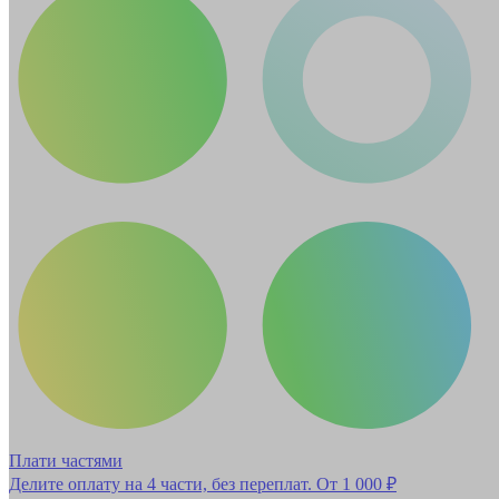
Плати частями
Делите оплату на 4 части, без переплат.
От 1 000 ₽