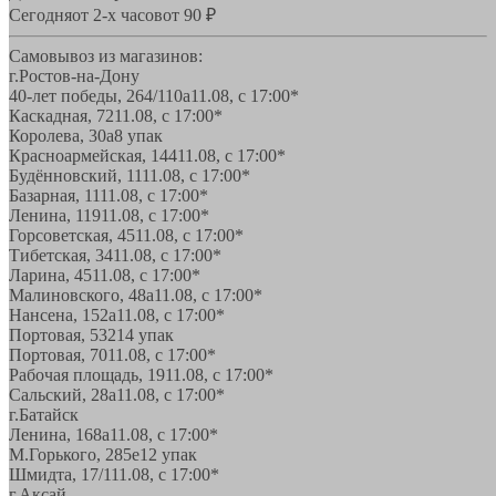
Сегодня
от 2-х часов
от 90 ₽
Самовывоз из магазинов:
г.Ростов-на-Дону
40-лет победы, 264/110а
11.08, с 17:00*
Каскадная, 72
11.08, с 17:00*
Королева, 30а
8 упак
Красноармейская, 144
11.08, с 17:00*
Будённовский, 11
11.08, с 17:00*
Базарная, 11
11.08, с 17:00*
Ленина, 119
11.08, с 17:00*
Горсоветская, 45
11.08, с 17:00*
Тибетская, 34
11.08, с 17:00*
Ларина, 45
11.08, с 17:00*
Малиновского, 48а
11.08, с 17:00*
Нансена, 152а
11.08, с 17:00*
Портовая, 532
14 упак
Портовая, 70
11.08, с 17:00*
Рабочая площадь, 19
11.08, с 17:00*
Сальский, 28a
11.08, с 17:00*
г.Батайск
Ленина, 168а
11.08, с 17:00*
М.Горького, 285е
12 упак
Шмидта, 17/1
11.08, с 17:00*
г.Аксай