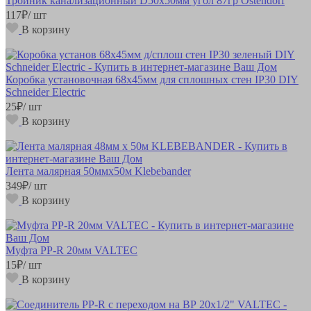
Тройник канализационный D50х50мм угол 87гр Ostendorf
117
₽
/ шт
В корзину
Коробка установочная 68х45мм для сплошных стен IP30 DIY
Schneider Electric
25
₽
/ шт
В корзину
Лента малярная 50ммх50м Klebebander
349
₽
/ шт
В корзину
Муфта РР-R 20мм VALTEC
15
₽
/ шт
В корзину