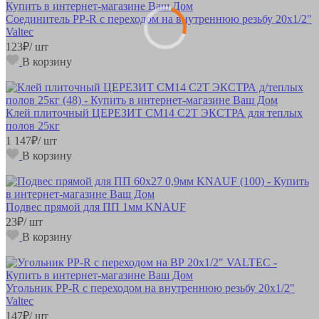
Соединитель РР-R с переходом на внутреннюю резьбу 20х1/2"
Valteс
123
₽
/ шт
В корзину
Клей плиточный ЦЕРЕЗИТ СМ14 C2T ЭКСТРА для теплых
полов 25кг
1 147
₽
/ шт
В корзину
Подвес прямой для ПП 1мм KNAUF
23
₽
/ шт
В корзину
Угольник РР-R с переходом на внутреннюю резьбу 20х1/2"
Valteс
147
₽
/ шт