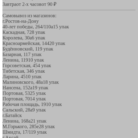
Завтра
от 2-х часов
от 90 ₽
Самовывоз из магазинов:
г.Ростов-на-Дону
40-лет победы, 264/110а
15 упак
Каскадная, 72
8 упак
Королева, 30а
6 упак
Красноармейская, 144
20 упак
Будённовский, 11
9 упак
Базарная, 11
7 упак
Ленина, 119
10 упак
Горсоветская, 45
4 упак
Тибетская, 34
6 упак
Ларина, 45
10 упак
Малиновского, 48а
18 упак
Нансена, 152а
19 упак
Портовая, 532
5 упак
Портовая, 70
14 упак
Рабочая площадь, 19
10 упак
Сальский, 28a
9 упак
г.Батайск
Ленина, 168а
21 упак
М.Горького, 285е
28 упак
Шмидта, 17/1
19 упак
г.Аксай