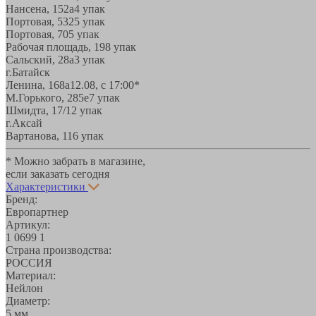
Нансена, 152а
4 упак
Портовая, 532
5 упак
Портовая, 70
5 упак
Рабочая площадь, 19
8 упак
Сальский, 28a
3 упак
г.Батайск
Ленина, 168а
12.08, с 17:00*
М.Горького, 285е
7 упак
Шмидта, 17/1
2 упак
г.Аксай
Вартанова, 11
6 упак
* Можно забрать в магазине,
если заказать сегодня
Характеристики
Бренд:
Европартнер
Артикул:
1 0699 1
Страна производства:
РОССИЯ
Материал:
Нейлон
Диаметр:
5 мм