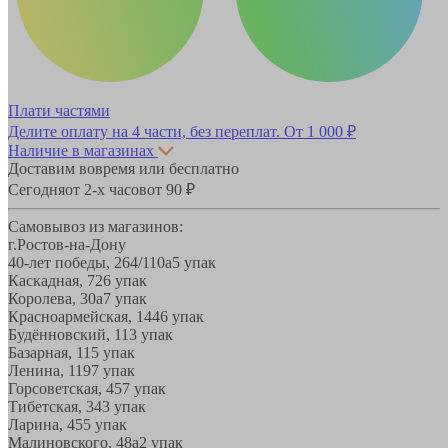
Плати частями
Делите оплату на 4 части, без переплат.
От 1 000 ₽
Наличие в магазинах
Доставим вовремя или бесплатно
Сегодня
от 2-х часов
от 90 ₽
Самовывоз из магазинов:
г.Ростов-на-Дону
40-лет победы, 264/110а
5 упак
Каскадная, 72
6 упак
Королева, 30а
7 упак
Красноармейская, 144
6 упак
Будённовский, 11
3 упак
Базарная, 11
5 упак
Ленина, 119
7 упак
Горсоветская, 45
7 упак
Тибетская, 34
3 упак
Ларина, 45
5 упак
Малиновского, 48а
2 упак