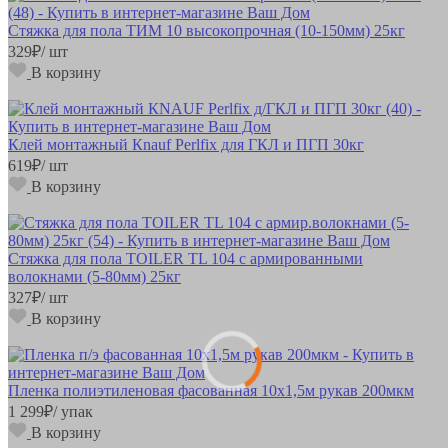
Стяжка для пола ТИМ 10 высокопрочная (10-150мм) 25кг
329
₽
/ шт
В корзину
Клей монтажный Кnauf Perlfix для ГКЛ и ПГП 30кг
619
₽
/ шт
В корзину
Стяжка для пола TOILER TL 104 с армированными
волокнами (5-80мм) 25кг
327
₽
/ шт
В корзину
Пленка полиэтиленовая фасованная 10х1,5м рукав 200мкм
1 299
₽
/ упак
В корзину