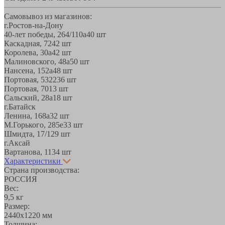
Самовывоз из магазинов:
г.Ростов-на-Дону
40-лет победы, 264/110а
40 шт
Каскадная, 72
42 шт
Королева, 30а
42 шт
Малиновского, 48а
50 шт
Нансена, 152а
48 шт
Портовая, 532
236 шт
Портовая, 70
13 шт
Сальский, 28a
18 шт
г.Батайск
Ленина, 168а
32 шт
М.Горького, 285е
33 шт
Шмидта, 17/1
29 шт
г.Аксай
Вартанова, 11
34 шт
Характеристики
Страна производства:
РОССИЯ
Вес:
9,5 кг
Размер:
2440х1220 мм
Толщина: