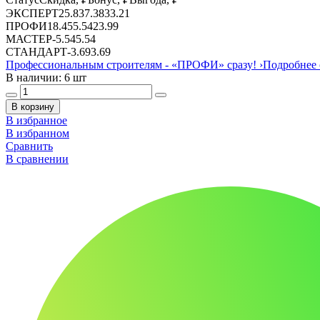
ЭКСПЕРТ
25.83
7.38
33.21
ПРОФИ
18.45
5.54
23.99
МАСТЕР
-
5.54
5.54
СТАНДАРТ
-
3.69
3.69
Профессиональным строителям -
«ПРОФИ»
сразу!
›
Подробнее 
В наличии: 6 шт
В корзину
В избранное
В избранном
Сравнить
В сравнении