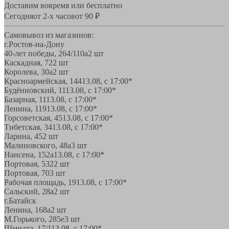
Доставим вовремя или бесплатно
Сегодня
от 2-х часов
от 90 ₽
Самовывоз из магазинов:
г.Ростов-на-Дону
40-лет победы, 264/110а
2 шт
Каскадная, 72
2 шт
Королева, 30а
2 шт
Красноармейская, 144
13.08, с 17:00*
Будённовский, 11
13.08, с 17:00*
Базарная, 11
13.08, с 17:00*
Ленина, 119
13.08, с 17:00*
Горсоветская, 45
13.08, с 17:00*
Тибетская, 34
13.08, с 17:00*
Ларина, 45
2 шт
Малиновского, 48а
3 шт
Нансена, 152а
13.08, с 17:00*
Портовая, 532
2 шт
Портовая, 70
3 шт
Рабочая площадь, 19
13.08, с 17:00*
Сальский, 28a
2 шт
г.Батайск
Ленина, 168а
2 шт
М.Горького, 285е
3 шт
Шмидта, 17/1
13.08, с 17:00*