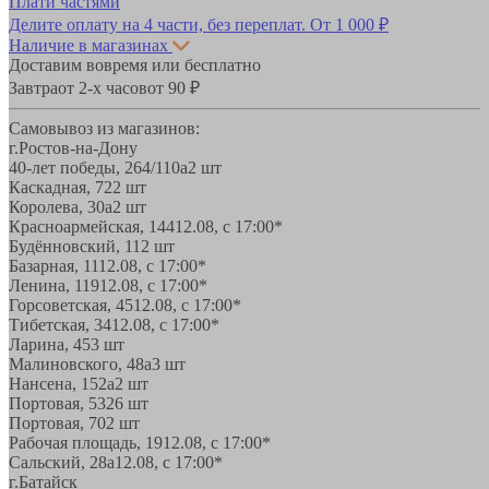
Плати частями
Делите оплату на 4 части, без переплат.
От 1 000 ₽
Наличие в магазинах
Доставим вовремя или бесплатно
Завтра
от 2-х часов
от 90 ₽
Самовывоз из магазинов:
г.Ростов-на-Дону
40-лет победы, 264/110а
2 шт
Каскадная, 72
2 шт
Королева, 30а
2 шт
Красноармейская, 144
12.08, с 17:00*
Будённовский, 11
2 шт
Базарная, 11
12.08, с 17:00*
Ленина, 119
12.08, с 17:00*
Горсоветская, 45
12.08, с 17:00*
Тибетская, 34
12.08, с 17:00*
Ларина, 45
3 шт
Малиновского, 48а
3 шт
Нансена, 152а
2 шт
Портовая, 532
6 шт
Портовая, 70
2 шт
Рабочая площадь, 19
12.08, с 17:00*
Сальский, 28a
12.08, с 17:00*
г.Батайск