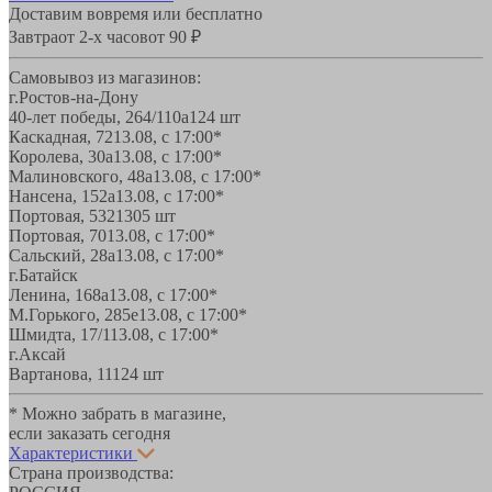
Доставим вовремя или бесплатно
Завтра
от 2-х часов
от 90 ₽
Самовывоз из магазинов:
г.Ростов-на-Дону
40-лет победы, 264/110а
124 шт
Каскадная, 72
13.08, с 17:00*
Королева, 30а
13.08, с 17:00*
Малиновского, 48а
13.08, с 17:00*
Нансена, 152а
13.08, с 17:00*
Портовая, 532
1305 шт
Портовая, 70
13.08, с 17:00*
Сальский, 28a
13.08, с 17:00*
г.Батайск
Ленина, 168а
13.08, с 17:00*
М.Горького, 285е
13.08, с 17:00*
Шмидта, 17/1
13.08, с 17:00*
г.Аксай
Вартанова, 11
124 шт
* Можно забрать в магазине,
если заказать сегодня
Характеристики
Страна производства: