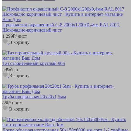
Профнастил окрашенный С-8 2000х1200х0,4мм,RAL 8017
Шоколадно-коричневый,лист
1 299
₽
/ лист
В корзину
Таз строительный круглый 90л
599
₽
/ шт
В корзину
Труба профильная 20х20х1,5мм
85
₽
/ пог.м
В корзину
Доска обрезная нестроганая 50х150х6000 мм сорт 1-2 хвойные