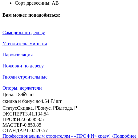
Сорт древесины:
АВ
Вам может понадобиться:
Саморезы по дереву
Утеплитель, минвата
Пароизоляция
Ножовки по дереву
Гвозди строительные
Опоры, держатели
Цена:
189
₽
/ шт
скидка и бонус до
4.54
₽/ шт
Статус
Скидка, ₽
Бонус, ₽
Выгода, ₽
ЭКСПЕРТ
3.4
1.13
4.54
ПРОФИ
2.65
0.85
3.5
МАСТЕР
-
0.85
0.85
СТАНДАРТ
-
0.57
0.57
Профессиональным строителям -
«ПРОФИ»
сразу!
›
Подробнее 