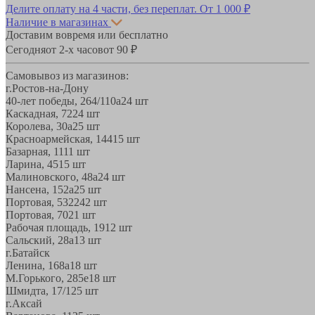
Делите оплату на 4 части, без переплат.
От 1 000 ₽
Наличие в магазинах
Доставим вовремя или бесплатно
Сегодня
от 2-х часов
от 90 ₽
Самовывоз из магазинов:
г.Ростов-на-Дону
40-лет победы, 264/110а
24 шт
Каскадная, 72
24 шт
Королева, 30а
25 шт
Красноармейская, 144
15 шт
Базарная, 11
11 шт
Ларина, 45
15 шт
Малиновского, 48а
24 шт
Нансена, 152а
25 шт
Портовая, 532
242 шт
Портовая, 70
21 шт
Рабочая площадь, 19
12 шт
Сальский, 28a
13 шт
г.Батайск
Ленина, 168а
18 шт
М.Горького, 285е
18 шт
Шмидта, 17/1
25 шт
г.Аксай