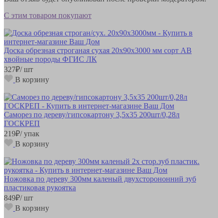
С этим товаром покупают
Доска обрезная строганая сухая 20х90х3000 мм сорт АВ
хвойные породы ФГИС ЛК
327
₽
/ шт
В корзину
Саморез по дереву/гипсокартону 3,5х35 200шт/0,28л
ГОСКРЕП
219
₽
/ упак
В корзину
Ножовка по дереву 300мм каленый двухсторононний зуб
пластиковая рукоятка
849
₽
/ шт
В корзину