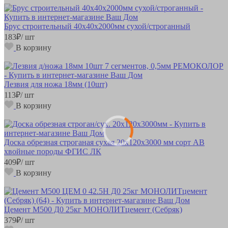
Брус строительный 40х40х2000мм сухой/строганный
183
₽
/ шт
В корзину
Лезвия для ножа 18мм (10шт)
113
₽
/ шт
В корзину
Доска обрезная строганая сухая 20х120х3000 мм сорт АВ
хвойные породы ФГИС ЛК
409
₽
/ шт
В корзину
Цемент М500 Д0 25кг МОНОЛИТцемент (Себряк)
379
₽
/ шт