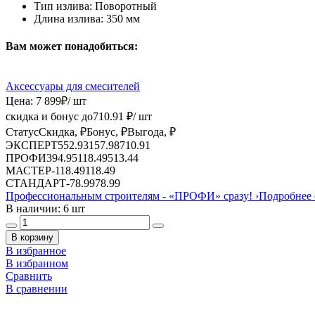
Тип излива:
Поворотный
Длина излива:
350 мм
Вам может понадобиться:
Аксессуары для смесителей
Цена:
7 899
₽
/ шт
скидка и бонус до
710.91
₽/ шт
Статус
Скидка, ₽
Бонус, ₽
Выгода, ₽
ЭКСПЕРТ
552.93
157.98
710.91
ПРОФИ
394.95
118.49
513.44
МАСТЕР
-
118.49
118.49
СТАНДАРТ
-
78.99
78.99
Профессиональным строителям -
«ПРОФИ»
сразу!
›
Подробнее 
В наличии: 6 шт
В корзину
В избранное
В избранном
Сравнить
В сравнении