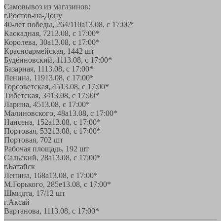
Самовывоз из магазинов:
г.Ростов-на-Дону
40-лет победы, 264/110а
13.08, с 17:00*
Каскадная, 72
13.08, с 17:00*
Королева, 30а
13.08, с 17:00*
Красноармейская, 144
2 шт
Будённовский, 11
13.08, с 17:00*
Базарная, 11
13.08, с 17:00*
Ленина, 119
13.08, с 17:00*
Горсоветская, 45
13.08, с 17:00*
Тибетская, 34
13.08, с 17:00*
Ларина, 45
13.08, с 17:00*
Малиновского, 48а
13.08, с 17:00*
Нансена, 152а
13.08, с 17:00*
Портовая, 532
13.08, с 17:00*
Портовая, 70
2 шт
Рабочая площадь, 19
2 шт
Сальский, 28a
13.08, с 17:00*
г.Батайск
Ленина, 168а
13.08, с 17:00*
М.Горького, 285е
13.08, с 17:00*
Шмидта, 17/1
2 шт
г.Аксай
Вартанова, 11
13.08, с 17:00*