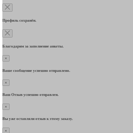
Профиль сохранён.
Благодарим за заполнение анкеты.
×
Ваше сообщение успешно отправлено.
×
Ваш Отзыв успешно отправлен.
×
Вы уже оставляли отзыв к этому заказу.
×