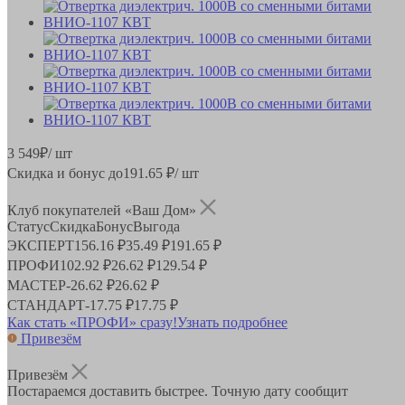
3 549
₽
/ шт
Скидка и бонус до
191.65
₽/ шт
Клуб покупателей «Ваш Дом»
Статус
Скидка
Бонус
Выгода
ЭКСПЕРТ
156.16 ₽
35.49 ₽
191.65 ₽
ПРОФИ
102.92 ₽
26.62 ₽
129.54 ₽
МАСТЕР
-
26.62 ₽
26.62 ₽
СТАНДАРТ
-
17.75 ₽
17.75 ₽
Как стать «ПРОФИ» сразу!
Узнать подробнее
Привезём
Привезём
Постараемся доставить быстрее. Точную дату сообщит