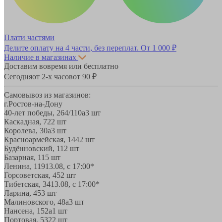
Плати частями
Делите оплату на 4 части, без переплат.
От 1 000 ₽
Наличие в магазинах
Доставим вовремя или бесплатно
Сегодня
от 2-х часов
от 90 ₽
Самовывоз из магазинов:
г.Ростов-на-Дону
40-лет победы, 264/110а
3 шт
Каскадная, 72
2 шт
Королева, 30а
3 шт
Красноармейская, 144
2 шт
Будённовский, 11
2 шт
Базарная, 11
5 шт
Ленина, 119
13.08, с 17:00*
Горсоветская, 45
2 шт
Тибетская, 34
13.08, с 17:00*
Ларина, 45
3 шт
Малиновского, 48а
3 шт
Нансена, 152а
1 шт
Портовая, 532
2 шт