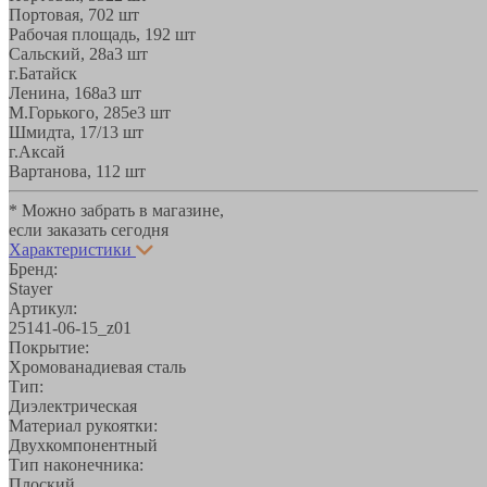
Портовая, 70
2 шт
Рабочая площадь, 19
2 шт
Сальский, 28a
3 шт
г.Батайск
Ленина, 168а
3 шт
М.Горького, 285е
3 шт
Шмидта, 17/1
3 шт
г.Аксай
Вартанова, 11
2 шт
* Можно забрать в магазине,
если заказать сегодня
Характеристики
Бренд:
Stayer
Артикул:
25141-06-15_z01
Покрытие:
Хромованадиевая сталь
Тип:
Диэлектрическая
Материал рукоятки:
Двухкомпонентный
Тип наконечника:
Плоский